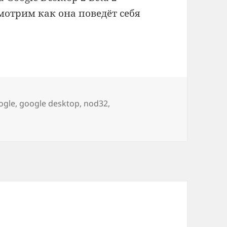
мотрим как она поведёт себя
ogle
,
google desktop
,
nod32
,