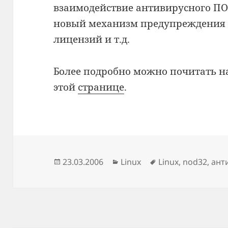
взаимодействие антивирусного ПО
новый механизм предупреждения о
лицензий и т.д.
Более подробно можно почитать на
этой
странице
.
Опубликовано
Рубрики
Метки
23.03.2006
Linux
Linux
,
nod32
,
ант