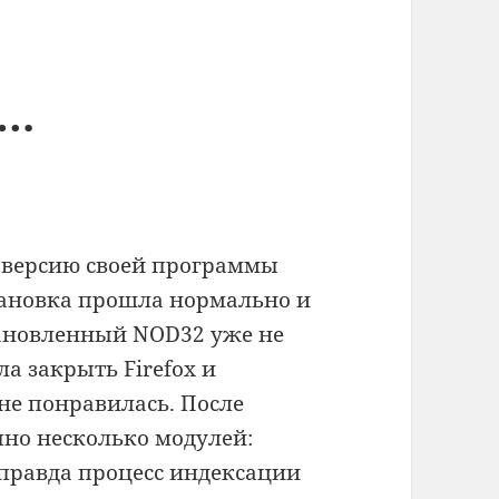
2…
ю версию своей программы
становка прошла нормально и
ановленный NOD32 уже не
ла закрыть Firefox и
не понравилась. После
пно несколько модулей:
правда процесс индексации