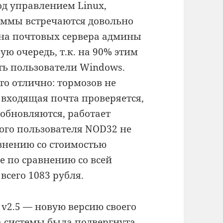
од управлением Linux,
ммы встречаются довольно
т на почтовых сервера админы
ую очередь, т.к. на 90% этим
ть пользователи Windows.
о отлично: тормозов не
 входящая почта проверяется,
обновляются, работает
кого пользователя NOD32 не
авнению со стоимостью
е по сравнению со всей
сего 1083 рубля.
v2.5 — новую версию своего
а системы была подвергнута