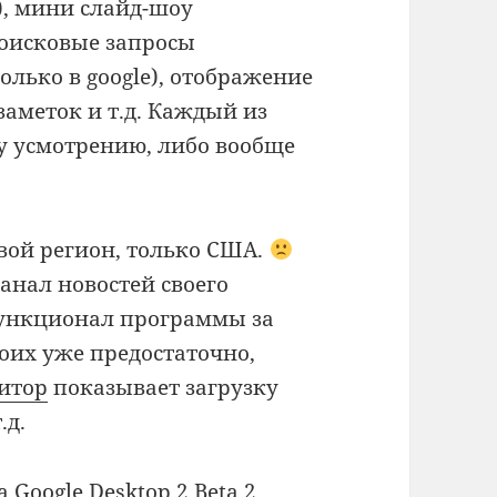
), мини слайд-шоу
оисковые запросы
олько в google), отображение
 заметок и т.д. Каждый из
у усмотрению, либо вообще
свой регион, только США.
анал новостей своего
функционал программы за
коих уже предостаточно,
итор
показывает загрузку
.д.
 Google Desktop 2 Beta 2