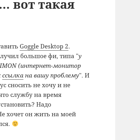
2… вот такая
тавить
Goggle Desktop 2
.
лучил большое фи, типа "
у
т IMON (интернет-монитор
м
ссылка
на вашу проблему
". И
ус сносить не хочу и не
 что службу на время
установить? Надо
е хочет он жить на моей
лся.