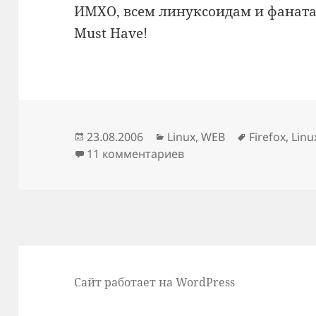
ИМХО, всем линуксоидам и фанат
Must Have!
Опубликовано
Рубрики
Метки
23.08.2006
Linux
,
WEB
Firefox
,
Linu
11 комментариев
Сайт работает на WordPress