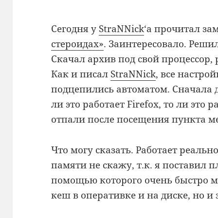
Сегодня у
StraNNick
‘а прочитал за
стероидах»
. Заинтересовало. Реши
Скачал архив под свой процессор, р
Как и писал
StraNNick
, все настро
подцепились автоматом. Сначала д
ли это работает Firefox, то ли это 
отпали после посещения пункта м
Что могу сказать. Работает реальн
памяти не скажу, т.к. я поставил 
помощью которого очень быстро м
кеш в оперативке и на диске, но и 