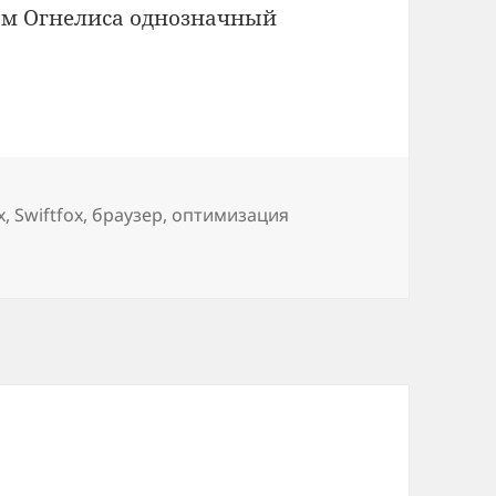
ам Огнелиса однозначный
x
,
Swiftfox
,
браузер
,
оптимизация