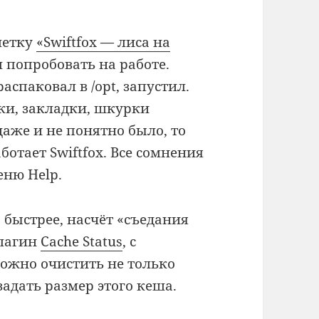
метку
«Swiftfox — лиса на
л попробовать на работе.
аспаковал в /opt, запустил.
йки, закладки, шкурки
аже и не понятно было, то
работает Swiftfox. Все сомнения
еню Help.
о быстрее, насчёт «съедания
плагин
Cache Status
, с
ожно очистить не только
задать размер этого кеша.