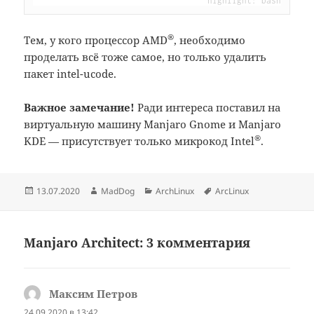
®
Тем, у кого процессор AMD
, необходимо
проделать всё тоже самое, но только удалить
пакет intel-ucode.
Важное замечание!
Ради интереса поставил на
виртуальную машину Manjaro Gnome и Manjaro
®
KDE — присутствует только микрокод Intel
.
Опубликовано
Автор
Рубрики
Метки
13.07.2020
MadDog
ArchLinux
ArcLinux
Manjaro Architect: 3 комментария
Максим Петров
:
24.09.2020 в 13:42