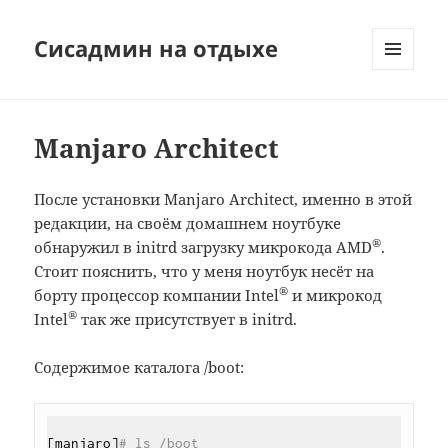
Сисадмин на отдыхе
МЕНЮ
И
ВИДЖЕТЫ
Manjaro Architect
После установки Manjaro Architect, именно в этой
редакции, на своём домашнем ноутбуке
®
обнаружил в initrd загрузку микрокода AMD
.
Стоит пояснить, что у меня ноутбук несёт на
®
борту процессор компании Intel
и микрокод
®
Intel
так же присутствует в initrd.
Содержимое каталога /boot:
[manjaro]
# ls /boot