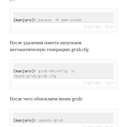
[manjaro]
# pacman -R amd-ucode
После удаления пакета запускаем
автоматическую генерацию grub.cfg:
[manjaro]
# grub-mkconfig -o 
/boot/grub/grub.cfg
После чего обновляем меню grub:
[manjaro]
# update-grub