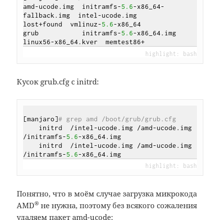
amd-ucode.img  initramfs-
5.6
-x86_64-
fallback.img  intel-ucode.img      
lost+found  vmlinuz-
5.6
-x86_64

grub           initramfs-
5.6
-x86_64.img           
Кусок grub.cfg с initrd:
[manjaro]
# grep amd /boot/grub/grub.cfg
    initrd  /intel-ucode.img /amd-ucode.img 
/initramfs-
5.6
-x86_64.img

    initrd  /intel-ucode.img /amd-ucode.img 
/initramfs-
5.6
Понятно, что в моём случае загрузка микрокода
®
AMD
не нужна, поэтому без всякого сожаления
удаляем пакет amd-ucode: