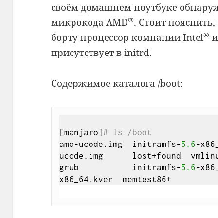
своём домашнем ноутбуке обнаружи
®
микрокода AMD
. Стоит пояснить,
®
борту процессор компании Intel
и
присутствует в initrd.
Содержимое каталога /boot:
[manjaro]
# ls /boot
amd-ucode.img  initramfs-
5.6
-x86
ucode.img      lost+found  vmlin
grub           initramfs-
5.6
-x86