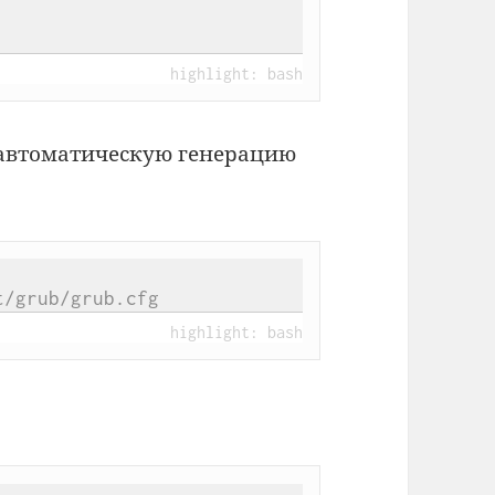
 автоматическую генерацию
t/grub/grub.cfg