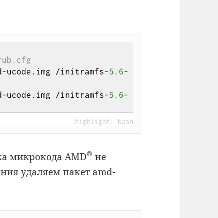
rub.cfg
amd-ucode.img /initramfs-
5.6
-
amd-ucode.img /initramfs-
5.6
-
®
зка микрокода AMD
не
ения удаляем пакет amd-