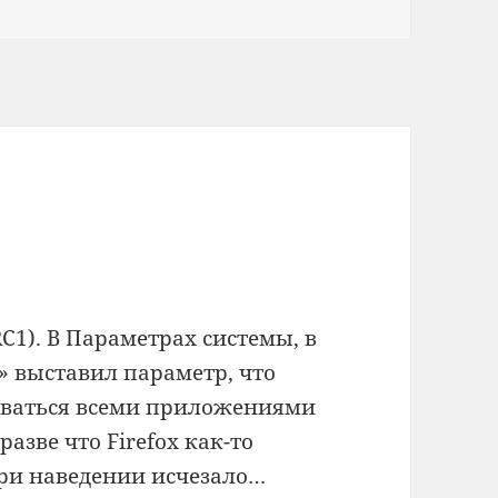
C1). В Параметрах системы, в
» выставил параметр, что
оваться всеми приложениями
азве что Firefox как-то
ри наведении исчезало…