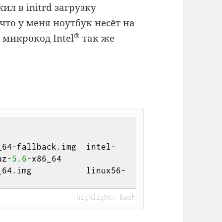
л в initrd загрузку
 что у меня ноутбук несёт на
®
 микрокод Intel
так же
_64-fallback.img  intel-
uz-
5.6
-x86_64

_64.img           linux56-