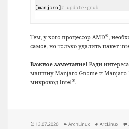
[manjaro]
# update-grub
®
Тем, у кого процессор AMD
, необ
самое, но только удалить пакет inte
Важное замечание!
Ради интереса
машину Manjaro Gnome и Manjaro 
®
микрокод Intel
.
Опубликовано
Рубрики
Метки
13.07.2020
ArchLinux
ArcLinux