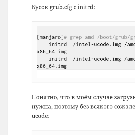
Кусок grub.cfg с initrd:
[manjaro]
# grep amd /boot/grub/g
    initrd  /intel-ucode.img /
x86_64.img

    initrd  /intel-ucode.img /
Понятно, что в моём случае загру
нужна, поэтому без всякого сожал
ucode: