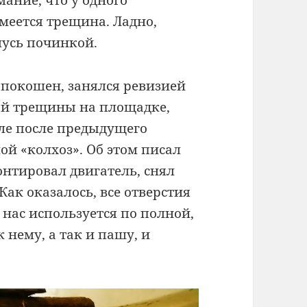
ание, что у одного
меется трещина. Ладно,
мусь починкой.
ю покошен, занялся ревизией
ой трещины на площадке,
уле после предыдущего
ой «колхоз». Об этом писал
онтировал двигатель, снял
ак оказалось, все отверстия
 нас используется по полной,
 нему, а так и пашу, и