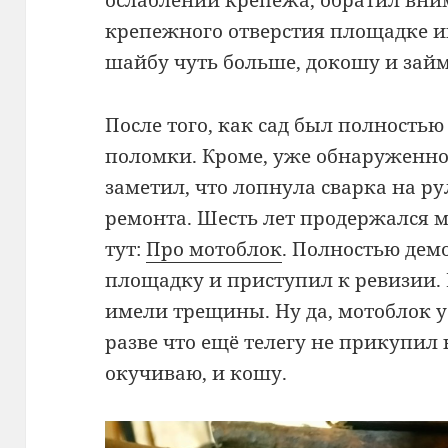
ослаблении крепежа, обратил вним
крепежного отверстия площадке и
шайбу чуть больше, докошу и зай
После того, как сад был полность
поломки. Кроме, уже обнаруженн
заметил, что лопнула сварка на р
ремонта. Шесть лет продержался м
тут:
Про мотоблок
. Полностью дем
площадку и приступил к ревизии. К
имели трещины. Ну да, мотоблок у
разве что ещё телегу не прикупил к
окучиваю, и кошу.